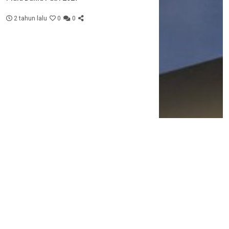
2 tahun lalu
0
0