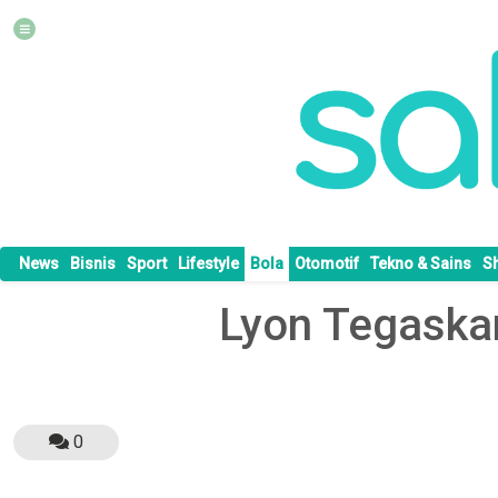
News
Bisnis
Sport
Lifestyle
Bola
Otomotif
Tekno & Sains
S
Lyon Tegaska
0