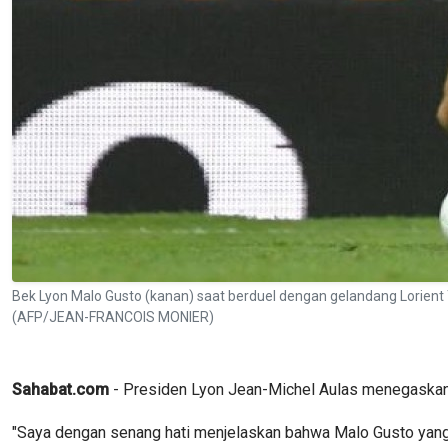
Bek Lyon Malo Gusto (kanan) saat berduel dengan gelandang Lorient T
(AFP/JEAN-FRANCOIS MONIER)
Sahabat.com
- Presiden Lyon Jean-Michel Aulas menegaskan b
"Saya dengan senang hati menjelaskan bahwa Malo Gusto yang ad