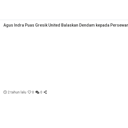
Agus Indra Puas Gresik United Balaskan Dendam kepada Persewa
2 tahun lalu
0
0