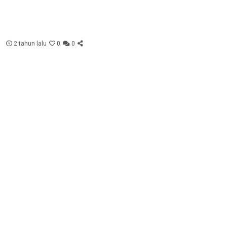
2 tahun lalu
0
0