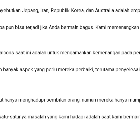
nyebutkan Jepang, Iran, Republik Korea, dan Australia adalah empa
ini apa pun bisa terjadi jika Anda bermain bagus. Kami memenangk
n Falcons saat ini adalah untuk mengamankan kemenangan pada pert
h banyak aspek yang perlu mereka perbaiki, terutama penyelesaia
mpat hanya menghadapi sembilan orang, namun mereka hanya mam
atu-satunya masalah yang kami hadapi adalah saat kami berma