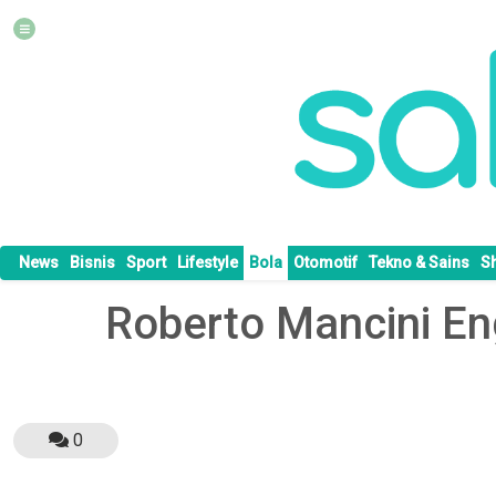
News
Bisnis
Sport
Lifestyle
Bola
Otomotif
Tekno & Sains
S
Roberto Mancini En
0