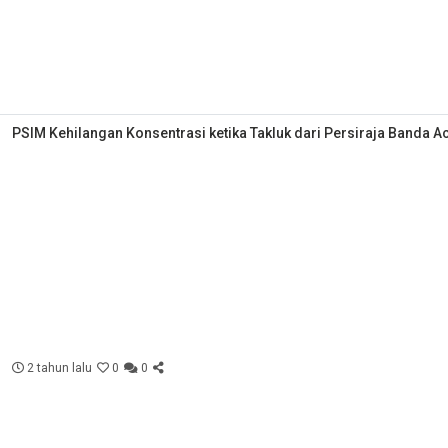
PSIM Kehilangan Konsentrasi ketika Takluk dari Persiraja Banda A
2 tahun lalu
0
0