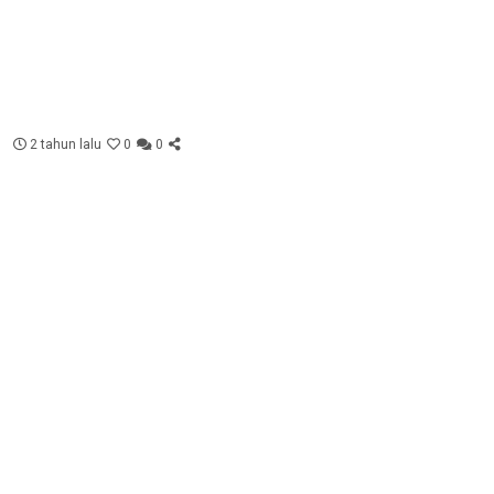
2 tahun lalu
0
0