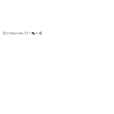
2 tahun lalu
1
0