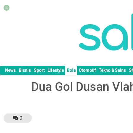
News
Bisnis
Sport
Lifestyle
Bola
Otomotif
Tekno & Sains
S
Dua Gol Dusan Vla
0