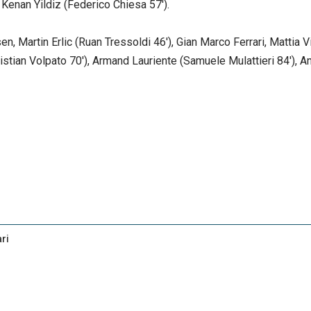
 Kenan Yildiz (Federico Chiesa 57').
 Martin Erlic (Ruan Tressoldi 46'), Gian Marco Ferrari, Mattia Vi
istian Volpato 70'), Armand Lauriente (Samuele Mulattieri 84'), A
ri