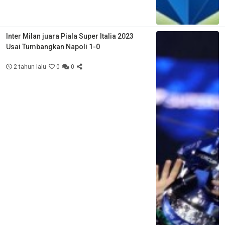
Inter Milan juara Piala Super Italia 2023
Usai Tumbangkan Napoli 1-0
2 tahun lalu
0
0