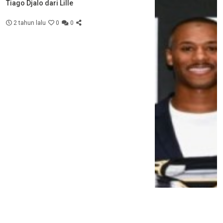
Tiago Djalo dari Lille
2 tahun lalu
0
0