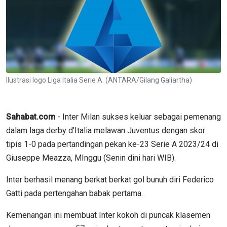
Ilustrasi logo Liga Italia Serie A. (ANTARA/Gilang Galiartha)
Sahabat.com
- Inter Milan sukses keluar sebagai pemenang
dalam laga derby d'Italia melawan Juventus dengan skor
tipis 1-0 pada pertandingan pekan ke-23 Serie A 2023/24 di
Giuseppe Meazza, MInggu (Senin dini hari WIB).
Inter berhasil menang berkat berkat gol bunuh diri Federico
Gatti pada pertengahan babak pertama.
Kemenangan ini membuat Inter kokoh di puncak klasemen