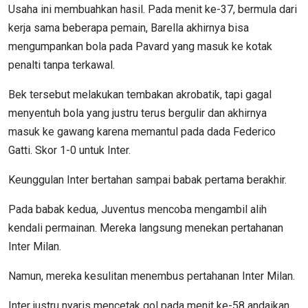
Usaha ini membuahkan hasil. Pada menit ke-37, bermula dari
kerja sama beberapa pemain, Barella akhirnya bisa
mengumpankan bola pada Pavard yang masuk ke kotak
penalti tanpa terkawal.
Bek tersebut melakukan tembakan akrobatik, tapi gagal
menyentuh bola yang justru terus bergulir dan akhirnya
masuk ke gawang karena memantul pada dada Federico
Gatti. Skor 1-0 untuk Inter.
Keunggulan Inter bertahan sampai babak pertama berakhir.
Pada babak kedua, Juventus mencoba mengambil alih
kendali permainan. Mereka langsung menekan pertahanan
Inter Milan.
Namun, mereka kesulitan menembus pertahanan Inter Milan.
Inter justru nyaris mencetak gol pada menit ke-58 andaikan