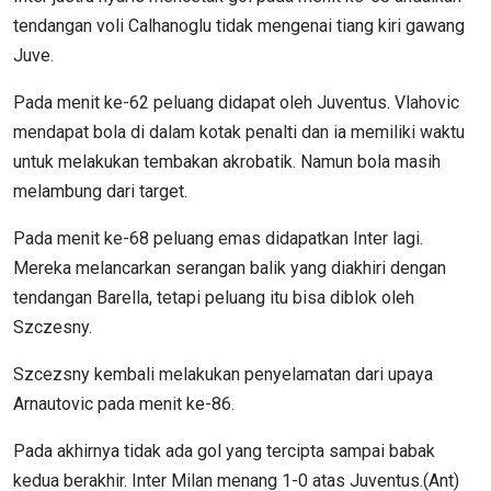
tendangan voli Calhanoglu tidak mengenai tiang kiri gawang
Juve.
Pada menit ke-62 peluang didapat oleh Juventus. Vlahovic
mendapat bola di dalam kotak penalti dan ia memiliki waktu
untuk melakukan tembakan akrobatik. Namun bola masih
melambung dari target.
Pada menit ke-68 peluang emas didapatkan Inter lagi.
Mereka melancarkan serangan balik yang diakhiri dengan
tendangan Barella, tetapi peluang itu bisa diblok oleh
Szczesny.
Szcezsny kembali melakukan penyelamatan dari upaya
Arnautovic pada menit ke-86.
Pada akhirnya tidak ada gol yang tercipta sampai babak
kedua berakhir. Inter Milan menang 1-0 atas Juventus.(Ant)