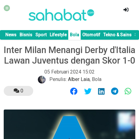
News
Bisnis
Sport
Lifestyle
Bola
Otomotif
Tekno & Sains
S
Inter Milan Menangi Derby d'Italia
Lawan Juventus dengan Skor 1-0
05 Februari 2024 15:02
Penulis:
Alber Laia
,
Bola
0