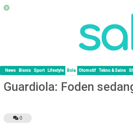
News
Bisnis
Sport
Lifestyle
Bola
Otomotif
Tekno & Sains
S
Guardiola: Foden sedan
0