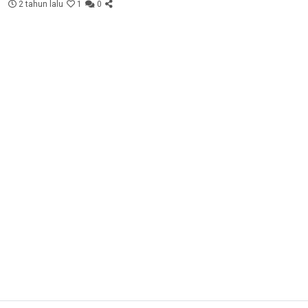
2 tahun lalu
1
0