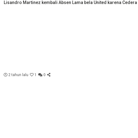
Lisandro Martinez kembali Absen Lama bela United karena Cedera
2 tahun lalu
1
0