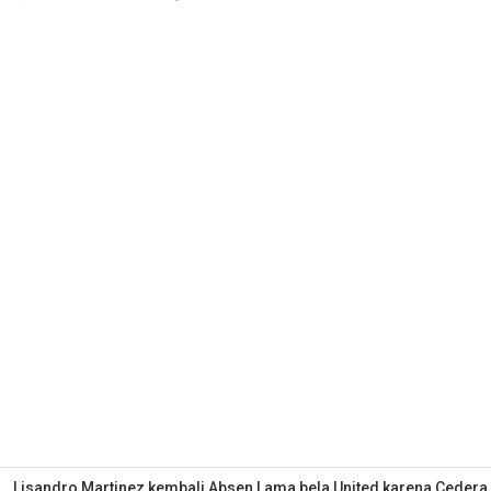
Lisandro Martinez kembali Absen Lama bela United karena Cedera