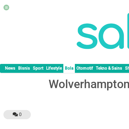
News
Bisnis
Sport
Lifestyle
Bola
Otomotif
Tekno & Sains
S
Wolverhampton 
0