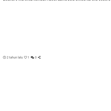
2 tahun lalu
1
0