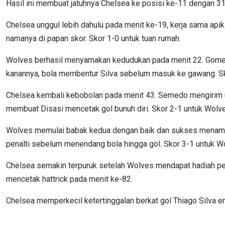
Hasil ini membuat jatuhnya Chelsea ke posisi ke-11 dengan 31 
Chelsea unggul lebih dahulu pada menit ke-19, kerja sama api
namanya di papan skor. Skor 1-0 untuk tuan rumah.
Wolves berhasil menyamakan kedudukan pada menit 22. Gomes
kanannya, bola membentur Silva sebelum masuk ke gawang. Sk
Chelsea kembali kebobolan pada menit 43. Semedo mengirim
membuat Disasi mencetak gol bunuh diri. Skor 2-1 untuk Wolv
Wolves memulai babak kedua dengan baik dan sukses menamba
penalti sebelum menendang bola hingga gol. Skor 3-1 untuk W
Chelsea semakin terpuruk setelah Wolves mendapat hadiah penalt
mencetak hattrick pada menit ke-82.
Chelsea memperkecil ketertinggalan berkat gol Thiago Silva e