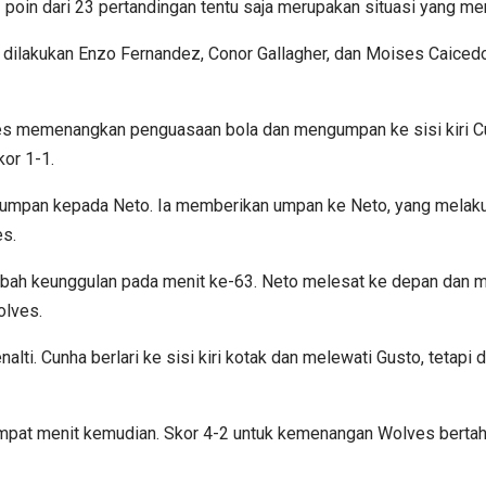
poin dari 23 pertandingan tentu saja merupakan situasi yang men
k dilakukan Enzo Fernandez, Conor Gallagher, dan Moises Caiced
 memenangkan penguasaan bola dan mengumpan ke sisi kiri Cunh
or 1-1.
 umpan kepada Neto. Ia memberikan umpan ke Neto, yang melak
es.
h keunggulan pada menit ke-63. Neto melesat ke depan dan m
olves.
i. Cunha berlari ke sisi kiri kotak dan melewati Gusto, tetapi 
mpat menit kemudian. Skor 4-2 untuk kemenangan Wolves bertahan