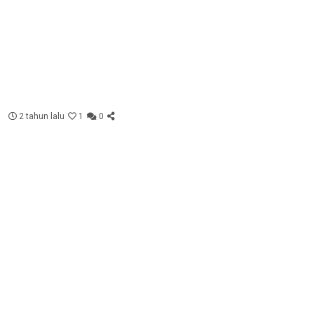
2 tahun lalu
1
0