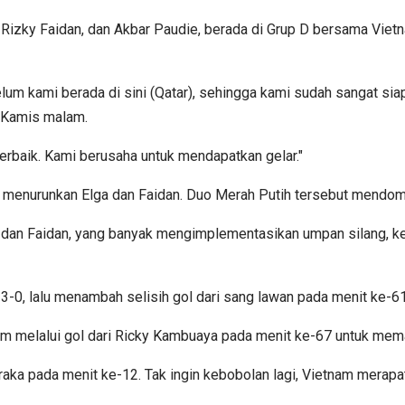
ra, Rizky Faidan, dan Akbar Paudie, berada di Grup D bersama V
elum kami berada di sini (Qatar), sehingga kami sudah sangat si
, Kamis malam.
erbaik. Kami berusaha untuk mendapatkan gelar."
a menurunkan Elga dan Faidan. Duo Merah Putih tersebut mendom
lga dan Faidan, yang banyak mengimplementasikan umpan silang
3-0, lalu menambah selisih gol dari sang lawan pada menit ke-61
tnam melalui gol dari Ricky Kambuaya pada menit ke-67 untuk me
aka pada menit ke-12. Tak ingin kebobolan lagi, Vietnam merapa