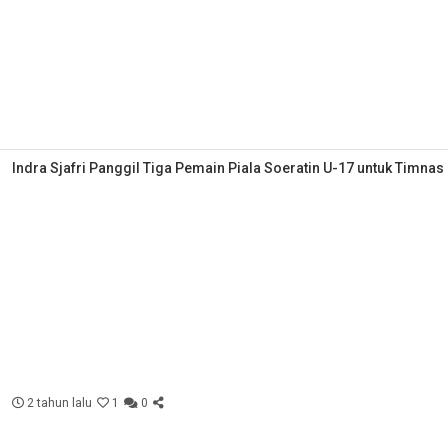
Indra Sjafri Panggil Tiga Pemain Piala Soeratin U-17 untuk Timnas
2 tahun lalu
1
0