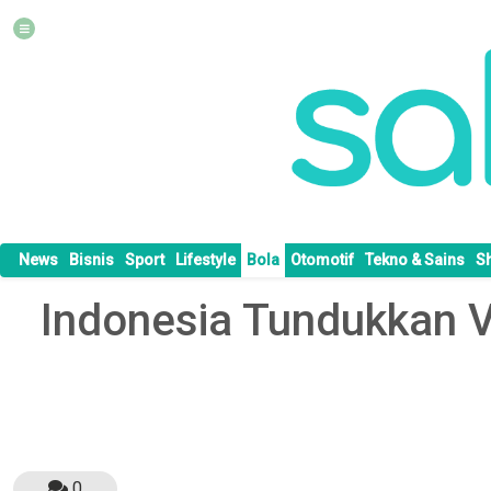
News
Bisnis
Sport
Lifestyle
Bola
Otomotif
Tekno & Sains
S
Indonesia Tundukkan 
0